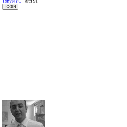
TonyNYC
+altri 91
LOGIN