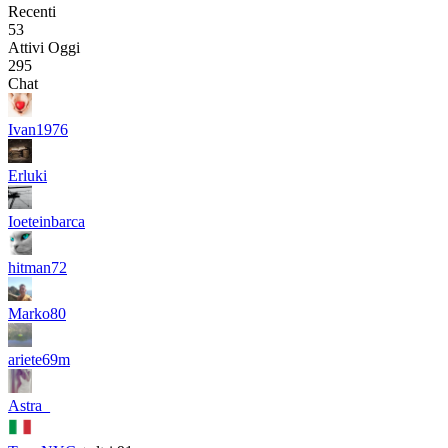
Recenti
53
Attivi Oggi
295
Chat
Ivan1976
Erluki
Ioeteinbarca
hitman72
Marko80
ariete69m
Astra_