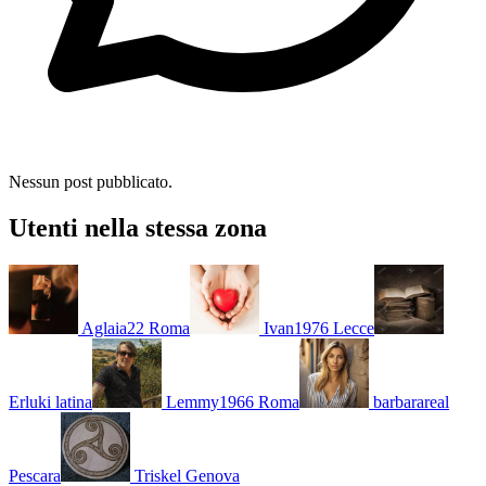
Nessun post pubblicato.
Utenti nella stessa zona
Aglaia22
Roma
Ivan1976
Lecce
Erluki
latina
Lemmy1966
Roma
barbarareal
Pescara
Triskel
Genova