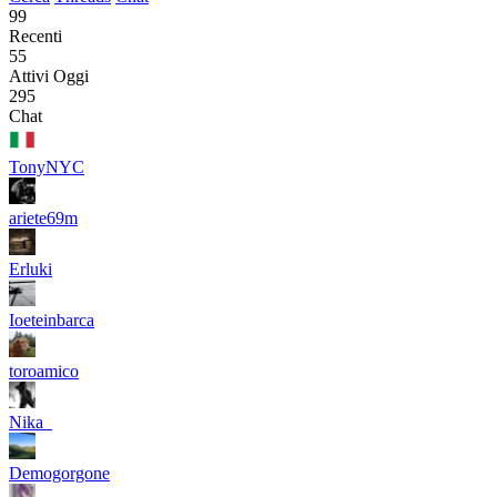
99
Recenti
55
Attivi Oggi
295
Chat
TonyNYC
ariete69m
Erluki
Ioeteinbarca
toroamico
Nika_
Demogorgone