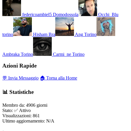
federicoambiel5
Domodossola
Occhi_Blu
torino
Hisham
Bra
Ang
Torino
Ambraka
Torino
Carmi_ne
Torino
Azioni Rapide
💬 Invia Messaggio
🏠 Torna alla Home
📊 Statistiche
Membro da:
4906 giorni
Stato:
✅ Attivo
Visualizzazioni:
861
Ultimo aggiornamento:
N/A