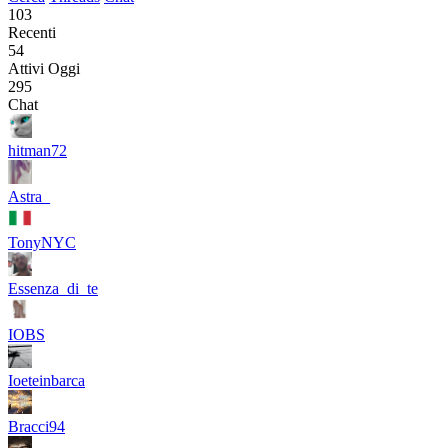
103
Recenti
54
Attivi Oggi
295
Chat
hitman72
Astra_
TonyNYC
Essenza_di_te
IOBS
Ioeteinbarca
Bracci94