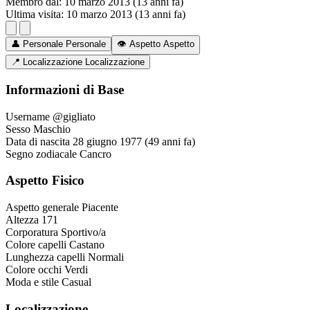
Membro dal:
10 marzo 2013 (13 anni fa)
Ultima visita:
10 marzo 2013 (13 anni fa)
👤
Personale
Personale
👁️
Aspetto
Aspetto
📍
Localizzazione
Localizzazione
Informazioni di Base
Username
@gigliato
Sesso
Maschio
Data di nascita
28 giugno 1977 (49 anni fa)
Segno zodiacale
Cancro
Aspetto Fisico
Aspetto generale
Piacente
Altezza
171
Corporatura
Sportivo/a
Colore capelli
Castano
Lunghezza capelli
Normali
Colore occhi
Verdi
Moda e stile
Casual
Localizzazione