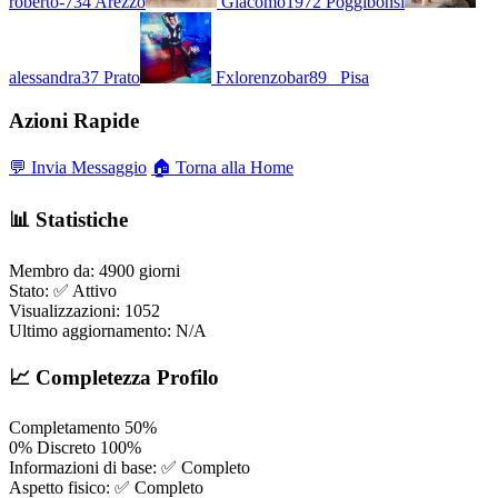
roberto-734
Arezzo
Giacomo1972
Poggibonsi
alessandra37
Prato
Fxlorenzobar89_
Pisa
Azioni Rapide
💬 Invia Messaggio
🏠 Torna alla Home
📊 Statistiche
Membro da:
4900 giorni
Stato:
✅ Attivo
Visualizzazioni:
1052
Ultimo aggiornamento:
N/A
📈 Completezza Profilo
Completamento
50%
0%
Discreto
100%
Informazioni di base:
✅ Completo
Aspetto fisico:
✅ Completo