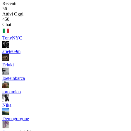
Recenti
56
Attivi Oggi
450
Chat
TonyNYC
ariete69m
Erluki
Ioeteinbarca
toroamico
Nika_
Demogorgone