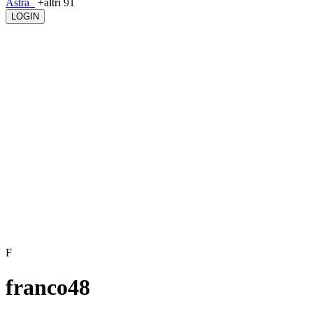
Astra_
+altri 91
LOGIN
F
franco48