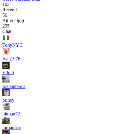
102
Recenti
56
Attivi Oggi
295
Chat
TonyNYC
Ivan1976
Erluki
Ioeteinbarca
princy
hitman72
toroamico