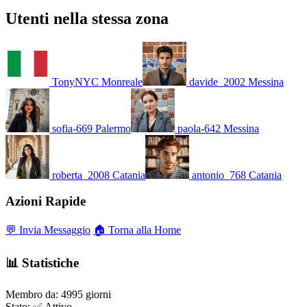
Utenti nella stessa zona
TonyNYC
Monreale
davide_2002
Messina
sofia-669
Palermo
paola-642
Messina
roberta_2008
Catania
antonio_768
Catania
Azioni Rapide
💬 Invia Messaggio
🏠 Torna alla Home
📊 Statistiche
Membro da:
4995 giorni
Stato:
✅ Attivo