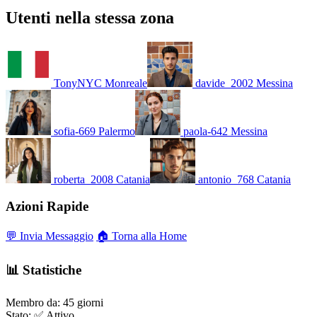
Utenti nella stessa zona
TonyNYC
Monreale
davide_2002
Messina
sofia-669
Palermo
paola-642
Messina
roberta_2008
Catania
antonio_768
Catania
Azioni Rapide
💬 Invia Messaggio
🏠 Torna alla Home
📊 Statistiche
Membro da:
45 giorni
Stato:
✅ Attivo