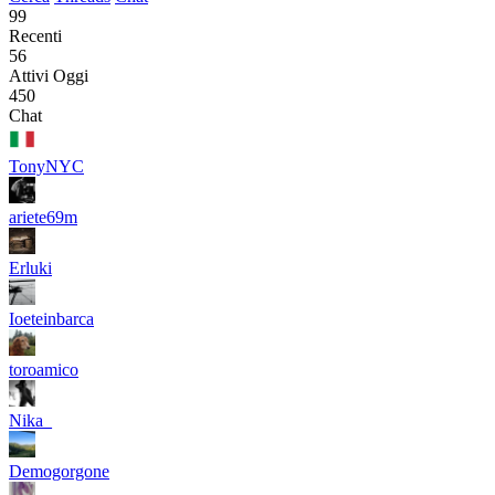
99
Recenti
56
Attivi Oggi
450
Chat
TonyNYC
ariete69m
Erluki
Ioeteinbarca
toroamico
Nika_
Demogorgone