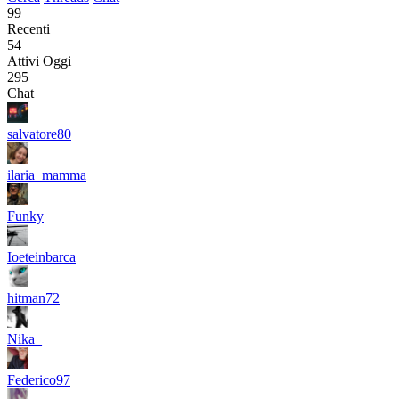
99
Recenti
54
Attivi Oggi
295
Chat
salvatore80
ilaria_mamma
Funky
Ioeteinbarca
hitman72
Nika_
Federico97