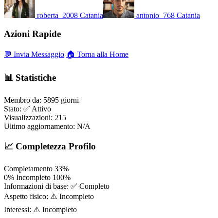
roberta_2008
Catania
antonio_768
Catania
Azioni Rapide
💬 Invia Messaggio
🏠 Torna alla Home
📊 Statistiche
Membro da:
5895 giorni
Stato:
✅ Attivo
Visualizzazioni:
215
Ultimo aggiornamento:
N/A
📈 Completezza Profilo
Completamento
33%
0%
Incompleto
100%
Informazioni di base:
✅ Completo
Aspetto fisico:
⚠️ Incompleto
Interessi:
⚠️ Incompleto