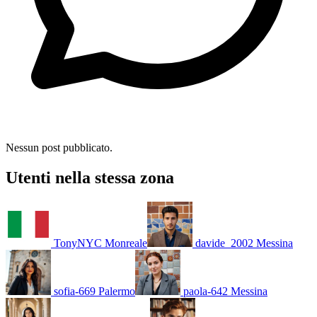
Nessun post pubblicato.
Utenti nella stessa zona
TonyNYC
Monreale
davide_2002
Messina
sofia-669
Palermo
paola-642
Messina