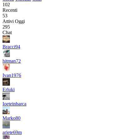
102
Recenti
53
Attivi Oggi
295
Chat
Bracci94
hitman72
Ivan1976
Erluki
Ioeteinbarca
Marko80
ariete69m