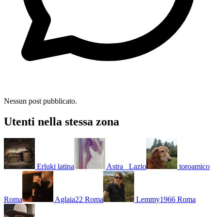
Nessun post pubblicato.
Utenti nella stessa zona
Erluki
latina
Astra_
Lazio
toroamico
Roma
Aglaia22
Roma
Lemmy1966
Roma