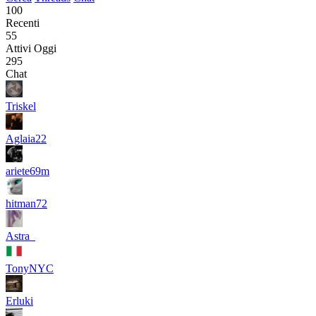
100
Recenti
55
Attivi Oggi
295
Chat
Triskel
Aglaia22
ariete69m
hitman72
Astra_
TonyNYC
Erluki