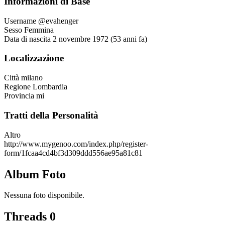
Informazioni di Base
Username
@evahenger
Sesso
Femmina
Data di nascita
2 novembre 1972 (53 anni fa)
Localizzazione
Città
milano
Regione
Lombardia
Provincia
mi
Tratti della Personalità
Altro
http://www.mygenoo.com/index.php/register-
form/1fcaa4cd4bf3d309ddd556ae95a81c81
Album Foto
Nessuna foto disponibile.
Threads
0