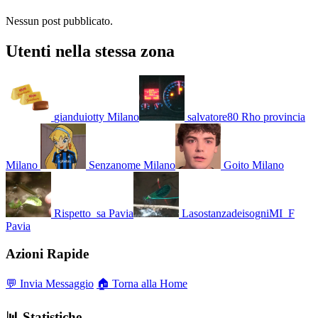
Nessun post pubblicato.
Utenti nella stessa zona
gianduiotty
Milano
salvatore80
Rho provincia
Milano
Senzanome
Milano
Goito
Milano
Rispetto_sa
Pavia
LasostanzadeisogniMI_F
Pavia
Azioni Rapide
💬 Invia Messaggio
🏠 Torna alla Home
📊 Statistiche