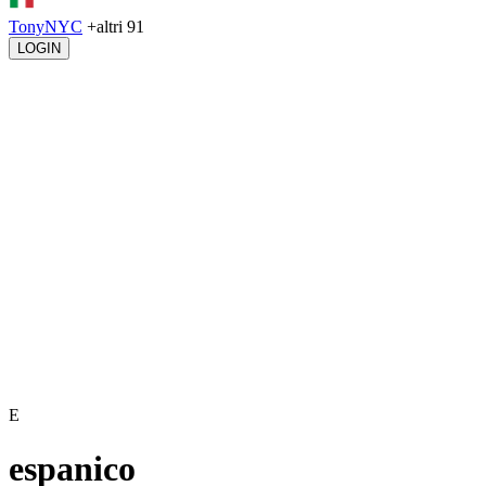
TonyNYC
+altri 91
LOGIN
E
espanico