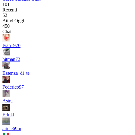
101
Recenti
52
Attivi Oggi
450
Chat
Ivan1976
hitman72
Essenza_di_te
Federico97
Astra_
Erluki
ariete69m