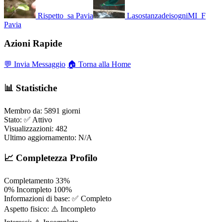
Rispetto_sa
Pavia
LasostanzadeisogniMI_F
Pavia
Azioni Rapide
💬 Invia Messaggio
🏠 Torna alla Home
📊 Statistiche
Membro da:
5891 giorni
Stato:
✅ Attivo
Visualizzazioni:
482
Ultimo aggiornamento:
N/A
📈 Completezza Profilo
Completamento
33%
0%
Incompleto
100%
Informazioni di base:
✅ Completo
Aspetto fisico:
⚠️ Incompleto