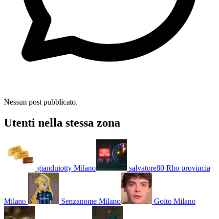
Nessun post pubblicato.
Utenti nella stessa zona
gianduiotty
Milano
salvatore80
Rho provincia
Milano
Senzanome
Milano
Goito
Milano