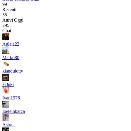
99
Recenti
55
Attivi Oggi
295
Chat
Aglaia22
Marko80
gianduiotty
Erluki
Ivan1976
Ioeteinbarca
Astra_