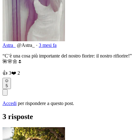
Astra_
@Astra_
·
3 mesi fa
“C’è una cosa più importante del nostro fiorire: il nostro rifiorire!”
🌺🌸🌼🌷
👍
3
❤️
2
5
Accedi
per rispondere a questo post.
3 risposte