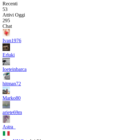
Recenti
53
Attivi Oggi
295
Chat
Ivan1976
Erluki
Ioeteinbarca
hitman72
Marko80
ariete69m
Astra_