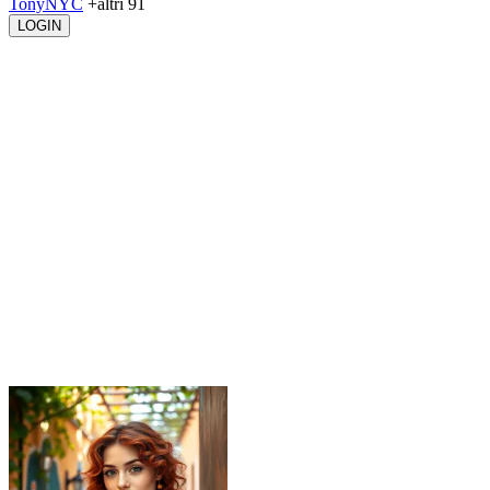
TonyNYC
+altri 91
LOGIN