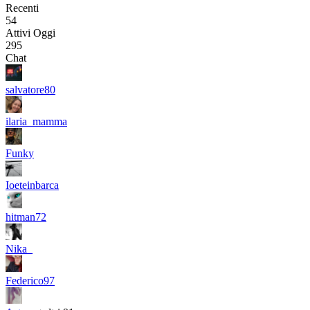
Recenti
54
Attivi Oggi
295
Chat
salvatore80
ilaria_mamma
Funky
Ioeteinbarca
hitman72
Nika_
Federico97