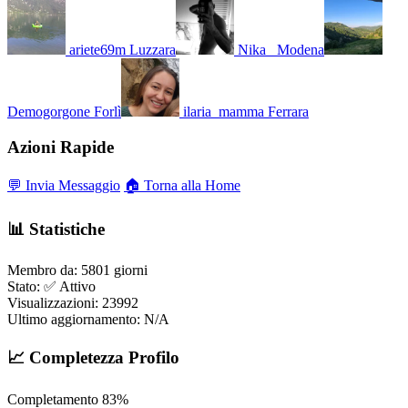
ariete69m
Luzzara
Nika_
Modena
Demogorgone
Forlì
ilaria_mamma
Ferrara
Azioni Rapide
💬 Invia Messaggio
🏠 Torna alla Home
📊 Statistiche
Membro da:
5801 giorni
Stato:
✅ Attivo
Visualizzazioni:
23992
Ultimo aggiornamento:
N/A
📈 Completezza Profilo
Completamento
83%