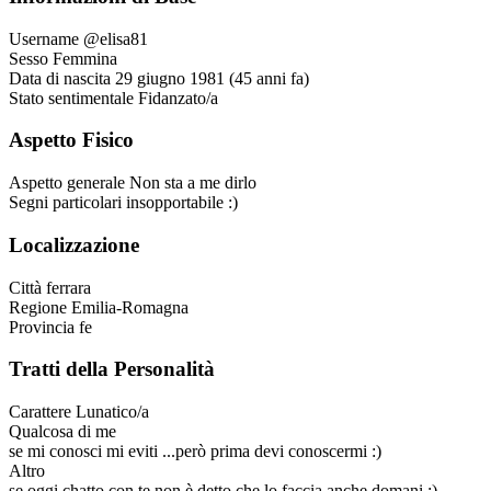
Username
@elisa81
Sesso
Femmina
Data di nascita
29 giugno 1981 (45 anni fa)
Stato sentimentale
Fidanzato/a
Aspetto Fisico
Aspetto generale
Non sta a me dirlo
Segni particolari
insopportabile :)
Localizzazione
Città
ferrara
Regione
Emilia-Romagna
Provincia
fe
Tratti della Personalità
Carattere
Lunatico/a
Qualcosa di me
se mi conosci mi eviti ...però prima devi conoscermi :)
Altro
se oggi chatto con te non è detto che lo faccia anche domani :)