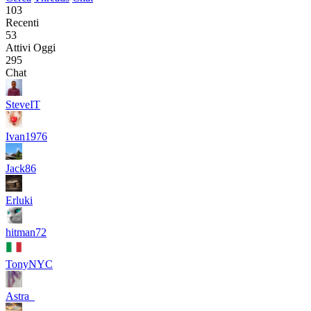
103
Recenti
53
Attivi Oggi
295
Chat
SteveIT
Ivan1976
Jack86
Erluki
hitman72
TonyNYC
Astra_