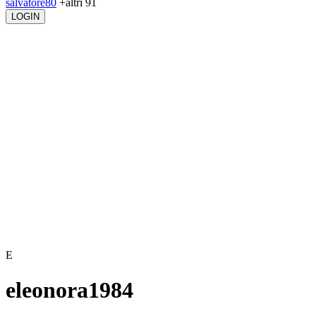
salvatore80
+altri 91
LOGIN
E
eleonora1984