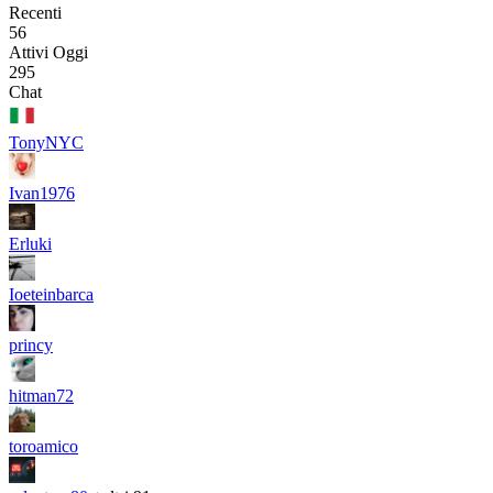
Recenti
56
Attivi Oggi
295
Chat
TonyNYC
Ivan1976
Erluki
Ioeteinbarca
princy
hitman72
toroamico