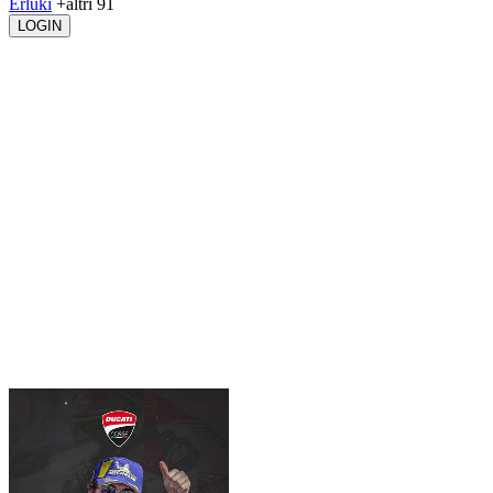
Erluki
+altri 91
LOGIN