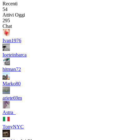
Recenti
54
Attivi Oggi
295
Chat
Ivan1976
Ioeteinbarca
hitman72
Marko80
ariete69m
Astra_
TonyNYC