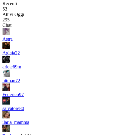
Recenti
53
Attivi Oggi
295
Chat
Astra_
Aglaia22
ariete69m
hitman72
Federico97
salvatore80
ilaria_mamma