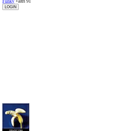
Funky
+altri 91
LOGIN