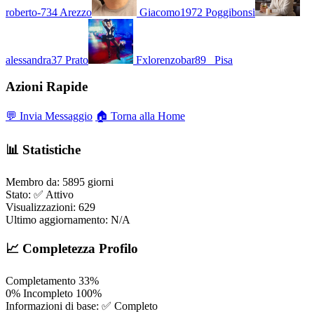
roberto-734
Arezzo
Giacomo1972
Poggibonsi
alessandra37
Prato
Fxlorenzobar89_
Pisa
Azioni Rapide
💬 Invia Messaggio
🏠 Torna alla Home
📊 Statistiche
Membro da:
5895 giorni
Stato:
✅ Attivo
Visualizzazioni:
629
Ultimo aggiornamento:
N/A
📈 Completezza Profilo
Completamento
33%
0%
Incompleto
100%
Informazioni di base:
✅ Completo