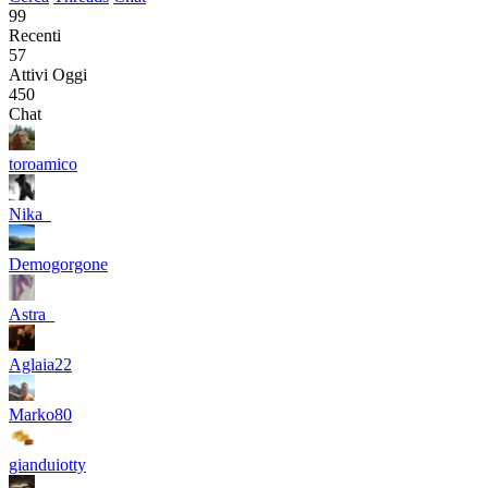
99
Recenti
57
Attivi Oggi
450
Chat
toroamico
Nika_
Demogorgone
Astra_
Aglaia22
Marko80
gianduiotty