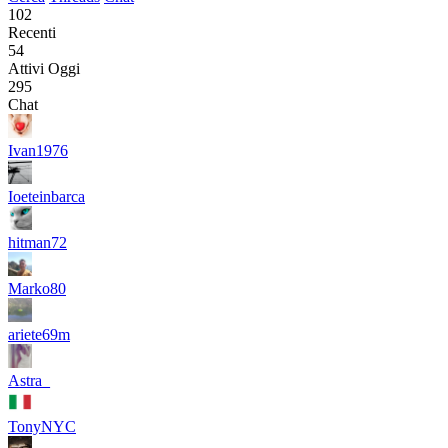
102
Recenti
54
Attivi Oggi
295
Chat
Ivan1976
Ioeteinbarca
hitman72
Marko80
ariete69m
Astra_
TonyNYC