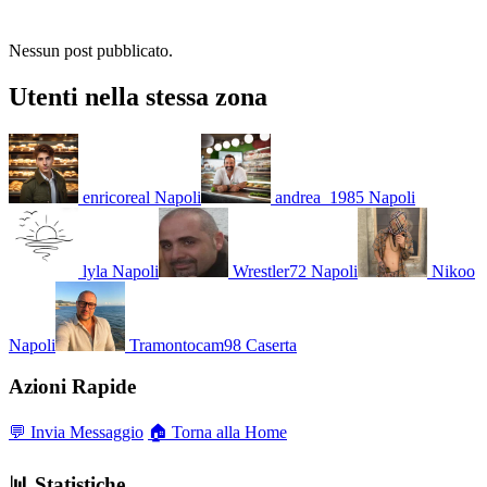
Nessun post pubblicato.
Utenti nella stessa zona
enricoreal
Napoli
andrea_1985
Napoli
lyla
Napoli
Wrestler72
Napoli
Nikoo
Napoli
Tramontocam98
Caserta
Azioni Rapide
💬 Invia Messaggio
🏠 Torna alla Home
📊 Statistiche