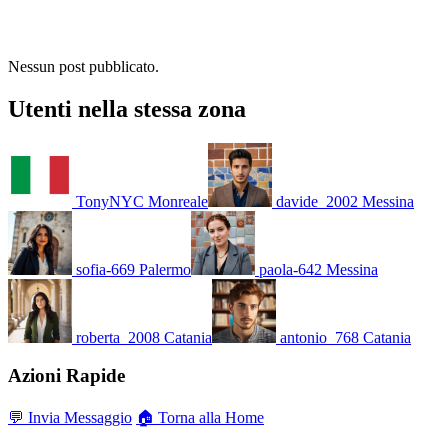
Nessun post pubblicato.
Utenti nella stessa zona
TonyNYC
Monreale
davide_2002
Messina
sofia-669
Palermo
paola-642
Messina
roberta_2008
Catania
antonio_768
Catania
Azioni Rapide
💬 Invia Messaggio
🏠 Torna alla Home