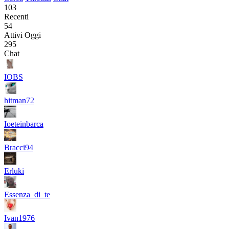
103
Recenti
54
Attivi Oggi
295
Chat
IOBS
hitman72
Ioeteinbarca
Bracci94
Erluki
Essenza_di_te
Ivan1976