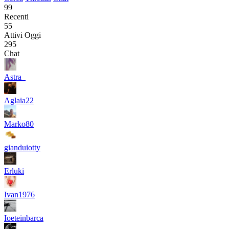
99
Recenti
55
Attivi Oggi
295
Chat
Astra_
Aglaia22
Marko80
gianduiotty
Erluki
Ivan1976
Ioeteinbarca