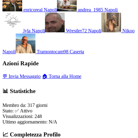
enricoreal
Napoli
andrea_1985
Napoli
lyla
Napoli
Wrestler72
Napoli
Nikoo
Napoli
Tramontocam98
Caserta
Azioni Rapide
💬 Invia Messaggio
🏠 Torna alla Home
📊 Statistiche
Membro da:
317 giorni
Stato:
✅ Attivo
Visualizzazioni:
248
Ultimo aggiornamento:
N/A
📈 Completezza Profilo