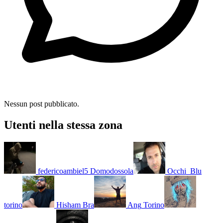
Nessun post pubblicato.
Utenti nella stessa zona
federicoambiel5
Domodossola
Occhi_Blu
torino
Hisham
Bra
Ang
Torino