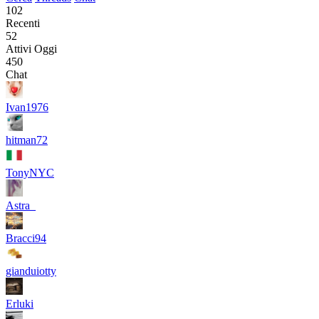
102
Recenti
52
Attivi Oggi
450
Chat
Ivan1976
hitman72
TonyNYC
Astra_
Bracci94
gianduiotty
Erluki