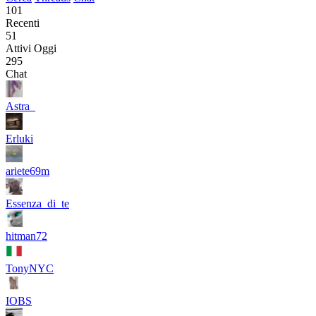
101
Recenti
51
Attivi Oggi
295
Chat
Astra_
Erluki
ariete69m
Essenza_di_te
hitman72
TonyNYC
IOBS