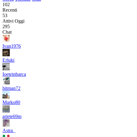
102
Recenti
53
Attivi Oggi
295
Chat
Ivan1976
Erluki
Ioeteinbarca
hitman72
Marko80
ariete69m
Astra_