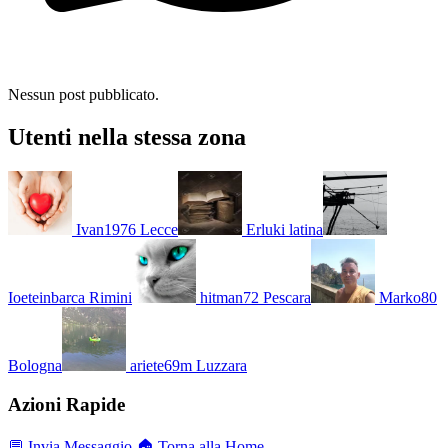
Nessun post pubblicato.
Utenti nella stessa zona
Ivan1976
Lecce
Erluki
latina
Ioeteinbarca
Rimini
hitman72
Pescara
Marko80
Bologna
ariete69m
Luzzara
Azioni Rapide
💬 Invia Messaggio
🏠 Torna alla Home