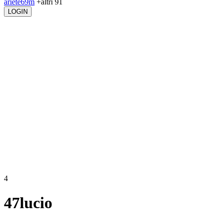
ariete69m
+altri 91
LOGIN
4
47lucio