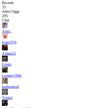
Recenti
55
Attivi Oggi
295
Chat
Astra_
Ivan1976
Aglaia22
Erluki
Lemmy1966
barbarareal
Triskel