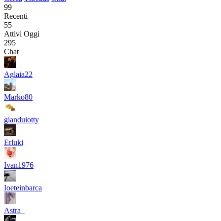
99
Recenti
55
Attivi Oggi
295
Chat
Aglaia22
Marko80
gianduiotty
Erluki
Ivan1976
Ioeteinbarca
Astra_