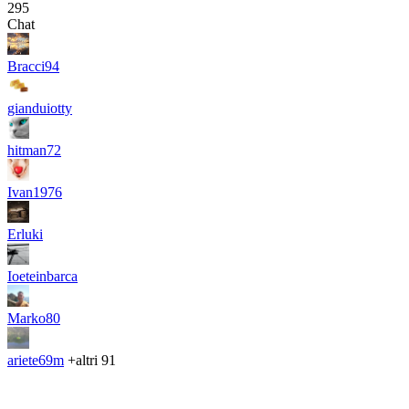
295
Chat
Bracci94
gianduiotty
hitman72
Ivan1976
Erluki
Ioeteinbarca
Marko80
ariete69m
+altri 91