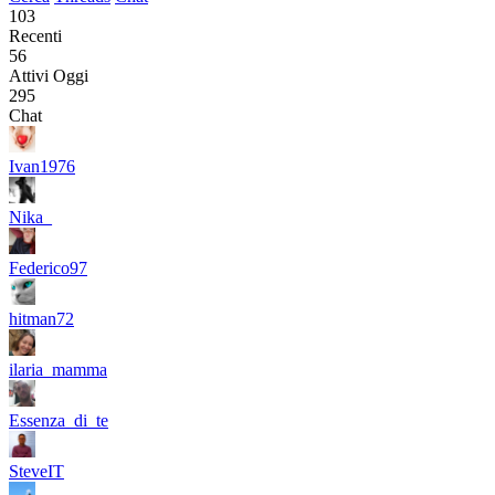
103
Recenti
56
Attivi Oggi
295
Chat
Ivan1976
Nika_
Federico97
hitman72
ilaria_mamma
Essenza_di_te
SteveIT