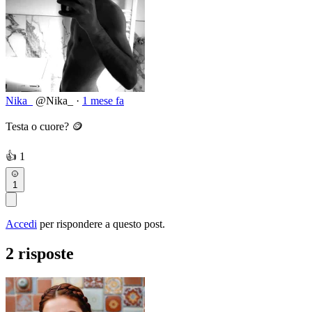
Nika_
@Nika_
·
1 mese fa
Testa o cuore? 🪙
👍
1
1
Accedi
per rispondere a questo post.
2 risposte