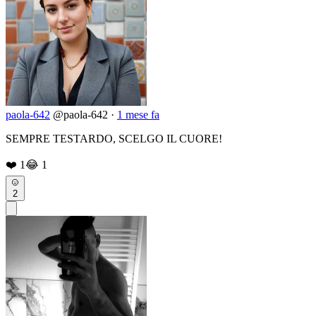
paola-642
@paola-642
·
1 mese fa
SEMPRE TESTARDO, SCELGO IL CUORE! ️
❤️
1
😂
1
2