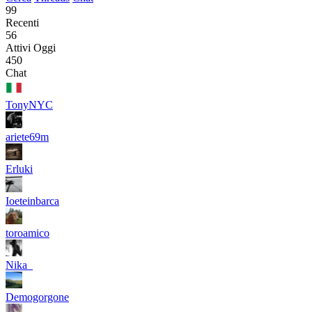
99
Recenti
56
Attivi Oggi
450
Chat
TonyNYC
ariete69m
Erluki
Ioeteinbarca
toroamico
Nika_
Demogorgone