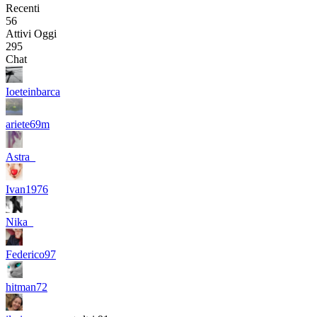
Recenti
56
Attivi Oggi
295
Chat
Ioeteinbarca
ariete69m
Astra_
Ivan1976
Nika_
Federico97
hitman72