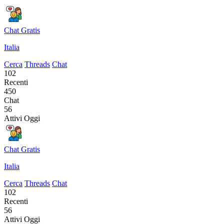
Chat Gratis
Italia
Cerca
Threads
Chat
102
Recenti
450
Chat
56
Attivi Oggi
Chat Gratis
Italia
Cerca
Threads
Chat
102
Recenti
56
Attivi Oggi