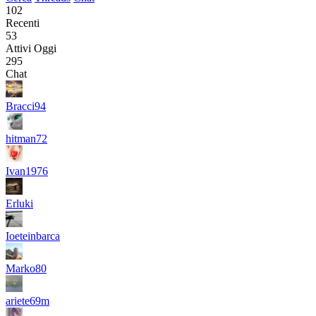
102
Recenti
53
Attivi Oggi
295
Chat
Bracci94
hitman72
Ivan1976
Erluki
Ioeteinbarca
Marko80
ariete69m