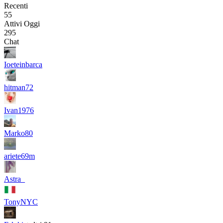
Recenti
55
Attivi Oggi
295
Chat
Ioeteinbarca
hitman72
Ivan1976
Marko80
ariete69m
Astra_
TonyNYC