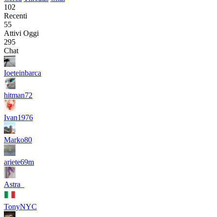
102
Recenti
55
Attivi Oggi
295
Chat
Ioeteinbarca
hitman72
Ivan1976
Marko80
ariete69m
Astra_
TonyNYC