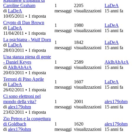
Ragnatele d'inganni di
Caroline Graham
1
2205
LaDeA
di
LaDeA
messaggi
visualizzazioni
15 anni fa
10/05/2011
•
1 risposta
Crypto di Dan Brown
1
1980
LaDeA
di
LaDeA
messaggi
visualizzazioni
15 anni fa
11/04/2011
•
1 risposta
La psichiatra - Wulf Dorn
1
1842
LaDeA
di
LaDeA
messaggi
visualizzazioni
15 anni fa
28/03/2011
•
1 risposta
Una stanza piena di gente
- Daniel Keyes
1
2589
AkIhAbArA
di
AkIhAbArA
messaggi
visualizzazioni
15 anni fa
20/03/2011
•
1 risposta
Terroni di Pino Aprile
1
1607
LaDeA
di
LaDeA
messaggi
visualizzazioni
15 anni fa
26/02/2011
•
1 risposta
Ci sono elettroni nel
mondo della vita?
1
2001
alex179ohm
di
alex179ohm
messaggi
visualizzazioni
15 anni fa
23/02/2011
•
1 risposta
Zio Petros e la congettura
di Goldbach
1
1620
alex179ohm
di
alex179ohm
messaggi
visualizzazioni
15 anni fa