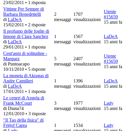
23/02/2011
•
1 risposta
Vittime Per Sempre di
Utente
Barbara Benedettelli
2
1707
#15659
di
LaDeA
messaggi
visualizzazioni
15 anni fa
15/02/2011
•
2 risposte
Il profumo delle foglie di
limone di Clara Sanchez
1
1567
LaDeA
di
LaDeA
messaggi
visualizzazioni
15 anni fa
29/01/2011
•
1 risposta
Cent'anni di solitudine -
Utente
Marquez
5
2407
#15659
di Puntoacapo
messaggi
visualizzazioni
15 anni fa
10/11/2010
•
5 risposte
La moneta di Akragas di
Andre Camilleri
1
1396
LaDeA
di
LaDeA
messaggi
visualizzazioni
15 anni fa
17/01/2011
•
1 risposta
Le ceneri di Angela di
Frank McCourt
3
1977
Lady
di Diana74
messaggi
visualizzazioni
15 anni fa
12/01/2010
•
3 risposte
"Il Tao della fisica" di
Fritjof Capra
1
1534
Lady
di
Lady
messaggi
visualizzazioni
15 anni fa