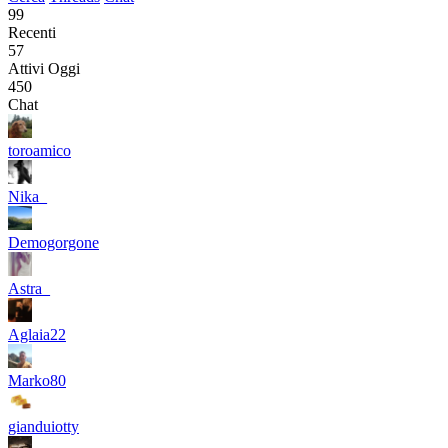
99
Recenti
57
Attivi Oggi
450
Chat
toroamico
Nika_
Demogorgone
Astra_
Aglaia22
Marko80
gianduiotty