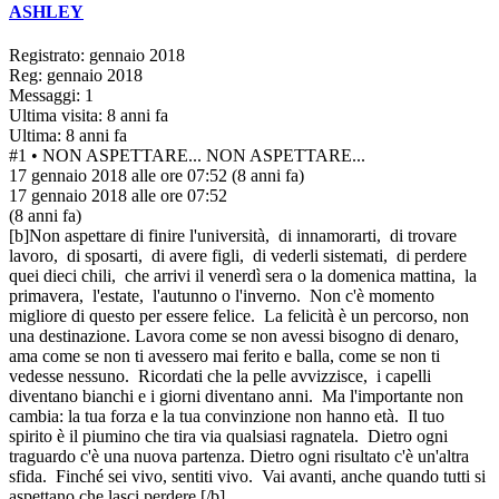
ASHLEY
Registrato: gennaio 2018
Reg: gennaio 2018
Messaggi: 1
Ultima visita: 8 anni fa
Ultima: 8 anni fa
#1
• NON ASPETTARE...
NON ASPETTARE...
17 gennaio 2018 alle ore 07:52
(8 anni fa)
17 gennaio 2018 alle ore 07:52
(8 anni fa)
[b]Non aspettare di finire l'università, di innamorarti, di trovare
lavoro, di sposarti, di avere figli, di vederli sistemati, di perdere
quei dieci chili, che arrivi il venerdì sera o la domenica mattina, la
primavera, l'estate, l'autunno o l'inverno. Non c'è momento
migliore di questo per essere felice. La felicità è un percorso, non
una destinazione. Lavora come se non avessi bisogno di denaro,
ama come se non ti avessero mai ferito e balla, come se non ti
vedesse nessuno. Ricordati che la pelle avvizzisce, i capelli
diventano bianchi e i giorni diventano anni. Ma l'importante non
cambia: la tua forza e la tua convinzione non hanno età. Il tuo
spirito è il piumino che tira via qualsiasi ragnatela. Dietro ogni
traguardo c'è una nuova partenza. Dietro ogni risultato c'è un'altra
sfida. Finché sei vivo, sentiti vivo. Vai avanti, anche quando tutti si
aspettano che lasci perdere.[/b]