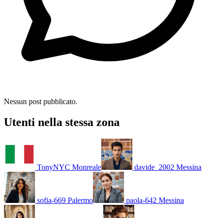
Nessun post pubblicato.
Utenti nella stessa zona
TonyNYC
Monreale
davide_2002
Messina
sofia-669
Palermo
paola-642
Messina