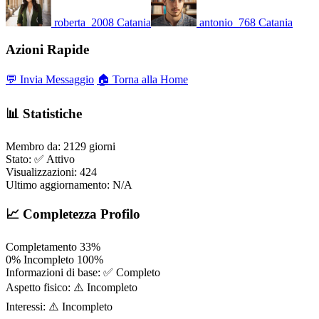
roberta_2008
Catania
antonio_768
Catania
Azioni Rapide
💬 Invia Messaggio
🏠 Torna alla Home
📊 Statistiche
Membro da:
2129 giorni
Stato:
✅ Attivo
Visualizzazioni:
424
Ultimo aggiornamento:
N/A
📈 Completezza Profilo
Completamento
33%
0%
Incompleto
100%
Informazioni di base:
✅ Completo
Aspetto fisico:
⚠️ Incompleto
Interessi:
⚠️ Incompleto