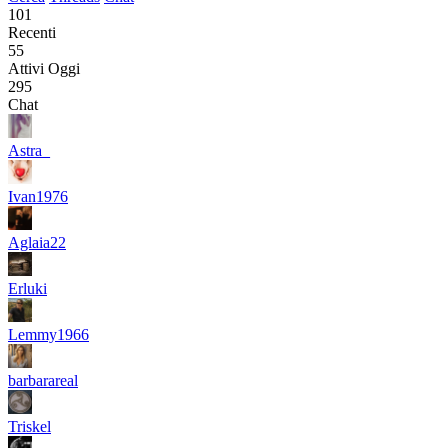
101
Recenti
55
Attivi Oggi
295
Chat
Astra_
Ivan1976
Aglaia22
Erluki
Lemmy1966
barbarareal
Triskel