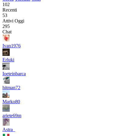
102
Recenti
53
Attivi Oggi
295
Chat
Ivan1976
Erluki
Ioeteinbarca
hitman72
Marko80
ariete69m
Astra_