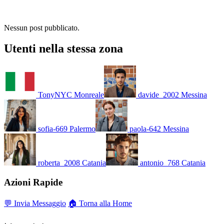
Nessun post pubblicato.
Utenti nella stessa zona
TonyNYC
Monreale
davide_2002
Messina
sofia-669
Palermo
paola-642
Messina
roberta_2008
Catania
antonio_768
Catania
Azioni Rapide
💬 Invia Messaggio
🏠 Torna alla Home