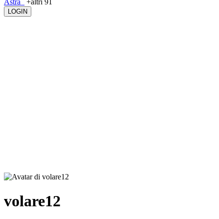
Astra_
+altri 91
LOGIN
volare12