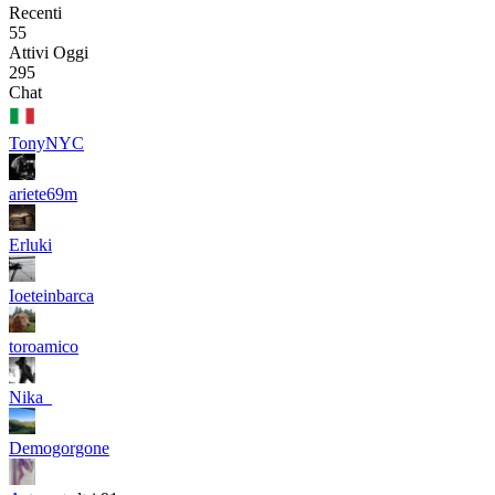
Recenti
55
Attivi Oggi
295
Chat
TonyNYC
ariete69m
Erluki
Ioeteinbarca
toroamico
Nika_
Demogorgone