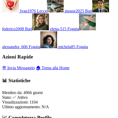
Ivan1976
Lecce
mouse2025
Bari
federico2008
Bari
elena-515
Foggia
alessandra_606
Foggia
michela85
Foggia
Azioni Rapide
💬 Invia Messaggio
🏠 Torna alla Home
📊 Statistiche
Membro da:
4966 giorni
Stato:
✅ Attivo
Visualizzazioni:
1104
Ultimo aggiornamento:
N/A
📈 Completezza Profilo