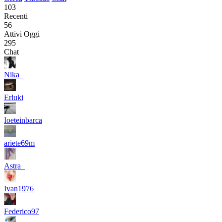
103
Recenti
56
Attivi Oggi
295
Chat
Nika_
Erluki
Ioeteinbarca
ariete69m
Astra_
Ivan1976
Federico97