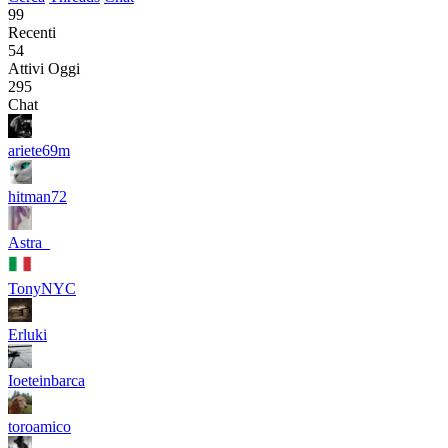
99
Recenti
54
Attivi Oggi
295
Chat
ariete69m
hitman72
Astra_
TonyNYC
Erluki
Ioeteinbarca
toroamico