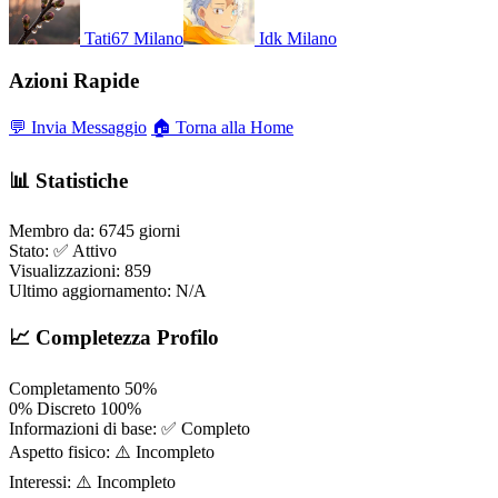
Tati67
Milano
Idk
Milano
Azioni Rapide
💬 Invia Messaggio
🏠 Torna alla Home
📊 Statistiche
Membro da:
6745 giorni
Stato:
✅ Attivo
Visualizzazioni:
859
Ultimo aggiornamento:
N/A
📈 Completezza Profilo
Completamento
50%
0%
Discreto
100%
Informazioni di base:
✅ Completo
Aspetto fisico:
⚠️ Incompleto
Interessi:
⚠️ Incompleto