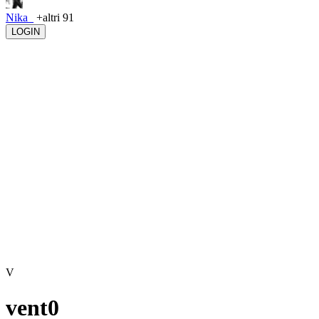
Nika_
+altri 91
LOGIN
V
vent0