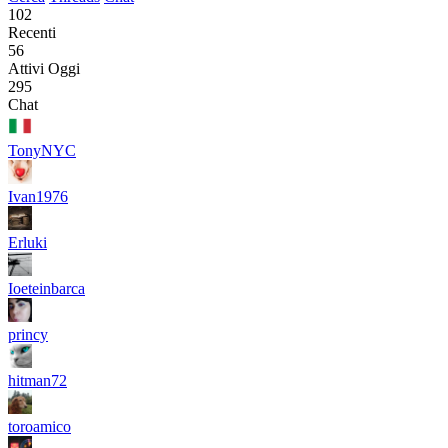
102
Recenti
56
Attivi Oggi
295
Chat
TonyNYC
Ivan1976
Erluki
Ioeteinbarca
princy
hitman72
toroamico