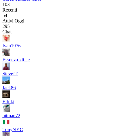
103
Recenti
54
Attivi Oggi
295
Chat
Ivan1976
Essenza_di_te
SteveIT
Jack86
Erluki
hitman72
TonyNYC