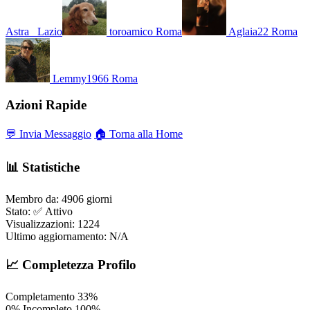
Astra_
Lazio
toroamico
Roma
Aglaia22
Roma
Lemmy1966
Roma
Azioni Rapide
💬 Invia Messaggio
🏠 Torna alla Home
📊 Statistiche
Membro da:
4906 giorni
Stato:
✅ Attivo
Visualizzazioni:
1224
Ultimo aggiornamento:
N/A
📈 Completezza Profilo
Completamento
33%
0%
Incompleto
100%