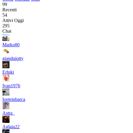
99
Recenti
54
Attivi Oggi
295
Chat
Marko80
gianduiotty
Erluki
Ivan1976
Ioeteinbarca
Astra_
Aglaia22