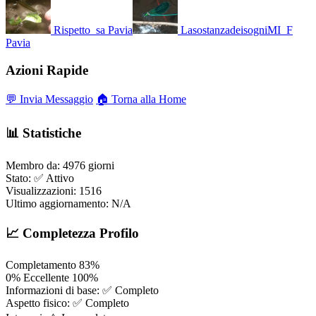
Rispetto_sa
Pavia
LasostanzadeisogniMI_F
Pavia
Azioni Rapide
💬 Invia Messaggio
🏠 Torna alla Home
📊 Statistiche
Membro da:
4976 giorni
Stato:
✅ Attivo
Visualizzazioni:
1516
Ultimo aggiornamento:
N/A
📈 Completezza Profilo
Completamento
83%
0%
Eccellente
100%
Informazioni di base:
✅ Completo
Aspetto fisico:
✅ Completo