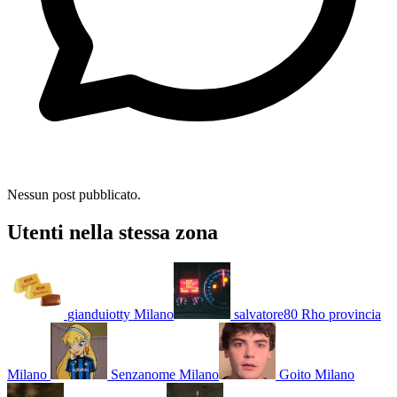
Nessun post pubblicato.
Utenti nella stessa zona
gianduiotty
Milano
salvatore80
Rho provincia
Milano
Senzanome
Milano
Goito
Milano