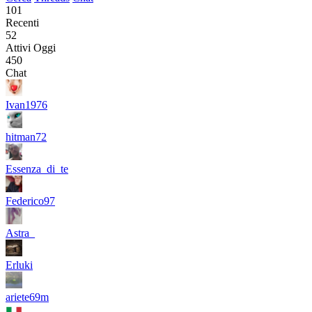
101
Recenti
52
Attivi Oggi
450
Chat
Ivan1976
hitman72
Essenza_di_te
Federico97
Astra_
Erluki
ariete69m