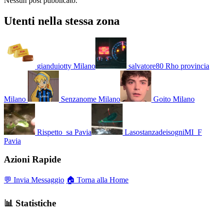
Nessun post pubblicato.
Utenti nella stessa zona
gianduiotty
Milano
salvatore80
Rho provincia
Milano
Senzanome
Milano
Goito
Milano
Rispetto_sa
Pavia
LasostanzadeisogniMI_F
Pavia
Azioni Rapide
💬 Invia Messaggio
🏠 Torna alla Home
📊 Statistiche