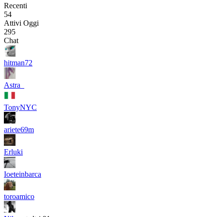
Recenti
54
Attivi Oggi
295
Chat
hitman72
Astra_
TonyNYC
ariete69m
Erluki
Ioeteinbarca
toroamico