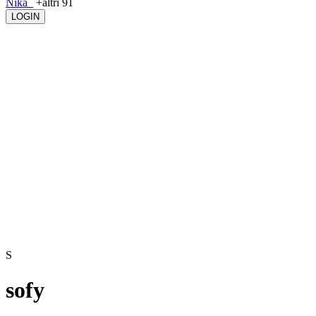
Nika_
+altri 91
LOGIN
S
sofy