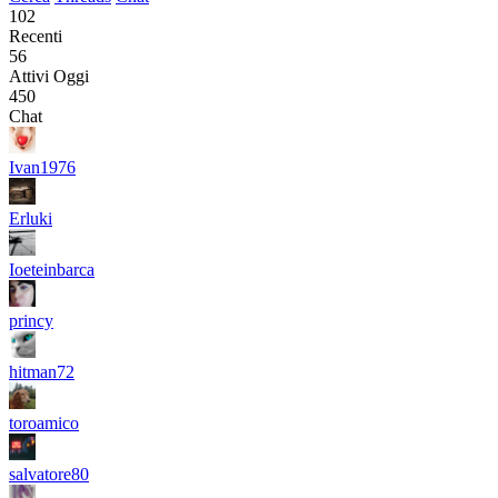
102
Recenti
56
Attivi Oggi
450
Chat
Ivan1976
Erluki
Ioeteinbarca
princy
hitman72
toroamico
salvatore80