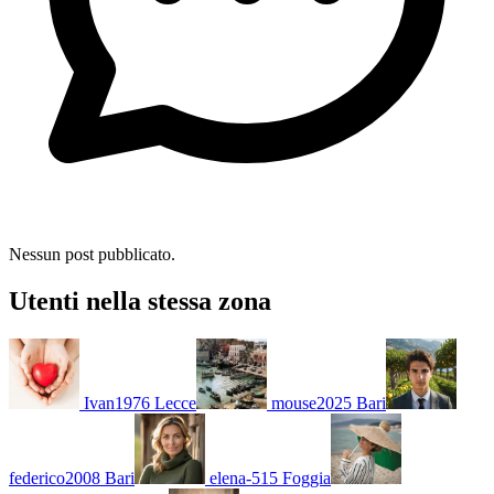
Nessun post pubblicato.
Utenti nella stessa zona
Ivan1976
Lecce
mouse2025
Bari
federico2008
Bari
elena-515
Foggia