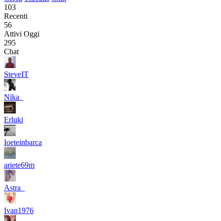
103
Recenti
56
Attivi Oggi
295
Chat
SteveIT
Nika_
Erluki
Ioeteinbarca
ariete69m
Astra_
Ivan1976