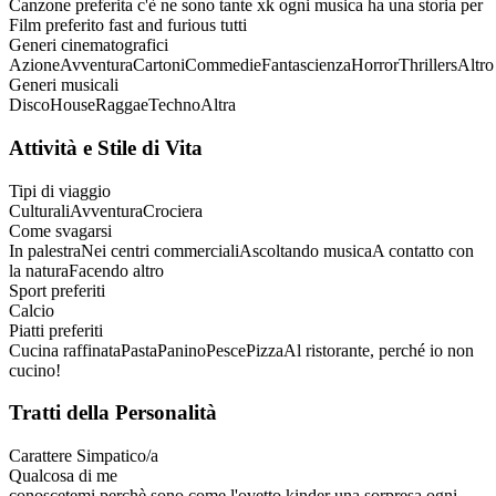
Canzone preferita
c'è ne sono tante xk ogni musica ha una storia per
Film preferito
fast and furious tutti
Generi cinematografici
Azione
Avventura
Cartoni
Commedie
Fantascienza
Horror
Thrillers
Altro
Generi musicali
Disco
House
Raggae
Techno
Altra
Attività e Stile di Vita
Tipi di viaggio
Culturali
Avventura
Crociera
Come svagarsi
In palestra
Nei centri commerciali
Ascoltando musica
A contatto con
la natura
Facendo altro
Sport preferiti
Calcio
Piatti preferiti
Cucina raffinata
Pasta
Panino
Pesce
Pizza
Al ristorante, perché io non
cucino!
Tratti della Personalità
Carattere
Simpatico/a
Qualcosa di me
conoscetemi perchè sono come l'ovetto kinder una sorpresa ogni