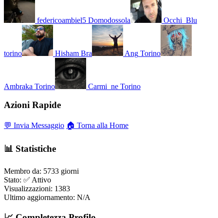
federicoambiel5
Domodossola
Occhi_Blu
torino
Hisham
Bra
Ang
Torino
Ambraka
Torino
Carmi_ne
Torino
Azioni Rapide
💬 Invia Messaggio
🏠 Torna alla Home
📊 Statistiche
Membro da:
5733 giorni
Stato:
✅ Attivo
Visualizzazioni:
1383
Ultimo aggiornamento:
N/A
📈 Completezza Profilo