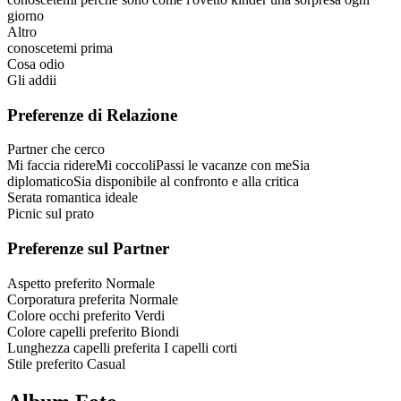
giorno
Altro
conoscetemi prima
Cosa odio
Gli addii
Preferenze di Relazione
Partner che cerco
Mi faccia ridere
Mi coccoli
Passi le vacanze con me
Sia
diplomatico
Sia disponibile al confronto e alla critica
Serata romantica ideale
Picnic sul prato
Preferenze sul Partner
Aspetto preferito
Normale
Corporatura preferita
Normale
Colore occhi preferito
Verdi
Colore capelli preferito
Biondi
Lunghezza capelli preferita
I capelli corti
Stile preferito
Casual