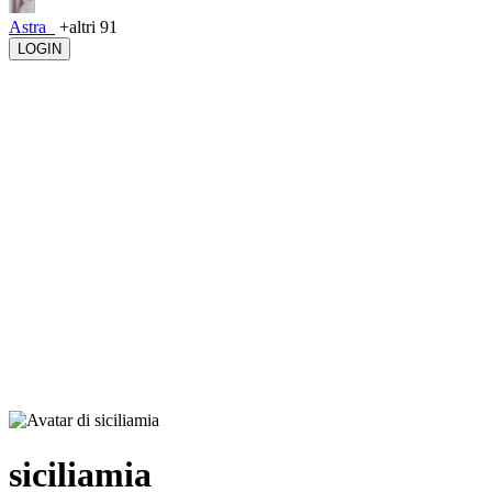
Astra_
+altri 91
LOGIN
siciliamia