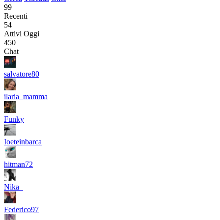
99
Recenti
54
Attivi Oggi
450
Chat
salvatore80
ilaria_mamma
Funky
Ioeteinbarca
hitman72
Nika_
Federico97