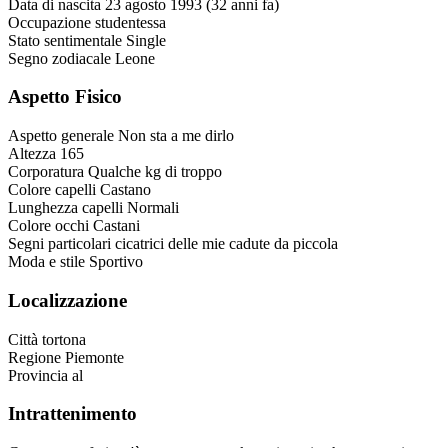
Data di nascita
23 agosto 1993 (32 anni fa)
Occupazione
studentessa
Stato sentimentale
Single
Segno zodiacale
Leone
Aspetto Fisico
Aspetto generale
Non sta a me dirlo
Altezza
165
Corporatura
Qualche kg di troppo
Colore capelli
Castano
Lunghezza capelli
Normali
Colore occhi
Castani
Segni particolari
cicatrici delle mie cadute da piccola
Moda e stile
Sportivo
Localizzazione
Città
tortona
Regione
Piemonte
Provincia
al
Intrattenimento