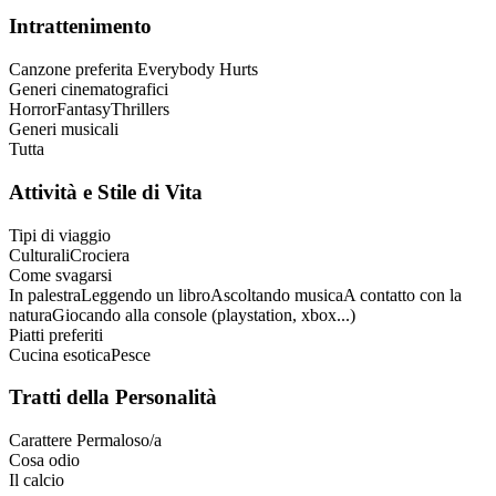
Intrattenimento
Canzone preferita
Everybody Hurts
Generi cinematografici
Horror
Fantasy
Thrillers
Generi musicali
Tutta
Attività e Stile di Vita
Tipi di viaggio
Culturali
Crociera
Come svagarsi
In palestra
Leggendo un libro
Ascoltando musica
A contatto con la
natura
Giocando alla console (playstation, xbox...)
Piatti preferiti
Cucina esotica
Pesce
Tratti della Personalità
Carattere
Permaloso/a
Cosa odio
Il calcio