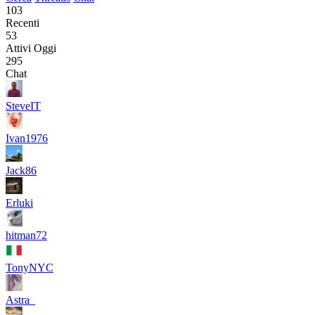
103
Recenti
53
Attivi Oggi
295
Chat
SteveIT
Ivan1976
Jack86
Erluki
hitman72
TonyNYC
Astra_